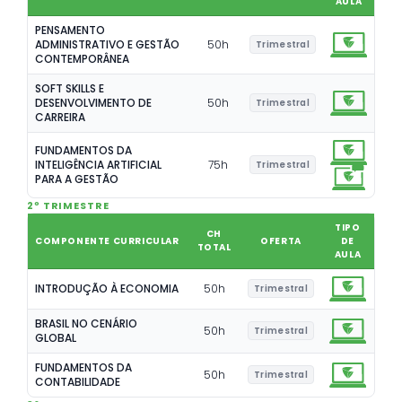
AULA
PENSAMENTO
ADMINISTRATIVO E GESTÃO
50
h
Trimestral
CONTEMPORÂNEA
SOFT SKILLS E
DESENVOLVIMENTO DE
50
h
Trimestral
CARREIRA
FUNDAMENTOS DA
INTELIGÊNCIA ARTIFICIAL
75
h
Trimestral
PARA A GESTÃO
2º TRIMESTRE
TIPO
CH
COMPONENTE CURRICULAR
OFERTA
DE
TOTAL
AULA
INTRODUÇÃO À ECONOMIA
50
h
Trimestral
BRASIL NO CENÁRIO
50
h
Trimestral
GLOBAL
FUNDAMENTOS DA
50
h
Trimestral
CONTABILIDADE