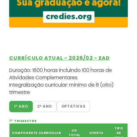
CURRÍCULO ATUAL - 2026/02 - EAD
Duração:
1600 horas incluindo 100 horas de
Atividades Complementares.
Integralização curricular:
mínimo de 8 (oito)
trimestre
1º ANO
2º ANO
OPTATIVAS
1º TRIMESTRE
TIPO
CH
COMPONENTE CURRICULAR
OFERTA
DE
TOTAL