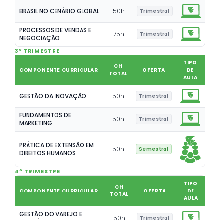
BRASIL NO CENÁRIO GLOBAL
50
h
Trimestral
PROCESSOS DE VENDAS E
75
h
Trimestral
NEGOCIAÇÃO
3º TRIMESTRE
TIPO
CH
COMPONENTE CURRICULAR
OFERTA
DE
TOTAL
AULA
GESTÃO DA INOVAÇÃO
50
h
Trimestral
FUNDAMENTOS DE
50
h
Trimestral
MARKETING
PRÁTICA DE EXTENSÃO EM
50
h
Semestral
DIREITOS HUMANOS
4º TRIMESTRE
TIPO
CH
COMPONENTE CURRICULAR
OFERTA
DE
TOTAL
AULA
GESTÃO DO VAREJO E
50
h
Trimestral