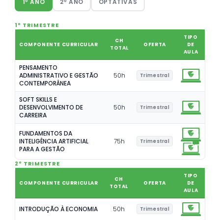
1º ANO
2º ANO
OPTATIVAS
1º TRIMESTRE
TIPO
CH
COMPONENTE CURRICULAR
OFERTA
DE
TOTAL
AULA
PENSAMENTO
ADMINISTRATIVO E GESTÃO
50
h
Trimestral
CONTEMPORÂNEA
SOFT SKILLS E
DESENVOLVIMENTO DE
50
h
Trimestral
CARREIRA
FUNDAMENTOS DA
INTELIGÊNCIA ARTIFICIAL
75
h
Trimestral
PARA A GESTÃO
2º TRIMESTRE
TIPO
CH
COMPONENTE CURRICULAR
OFERTA
DE
TOTAL
AULA
INTRODUÇÃO À ECONOMIA
50
h
Trimestral