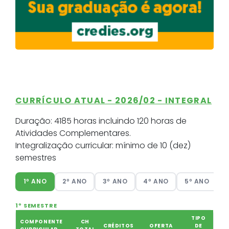
CURRÍCULO ATUAL - 2026/02 - INTEGRAL
Duração:
4185 horas incluindo 120 horas de
Atividades Complementares.
Integralização curricular:
mínimo de 10 (dez)
semestres
1º ANO
2º ANO
3º ANO
4º ANO
5º ANO
1º SEMESTRE
TIPO
COMPONENTE
CH
CRÉDITOS
OFERTA
DE