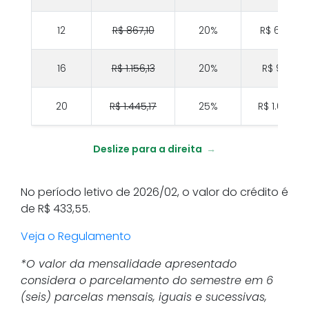
12
R$ 867,10
20%
R$ 693,68
16
R$ 1.156,13
20%
R$ 924,91
20
R$ 1.445,17
25%
R$ 1.083,88
Deslize para a direita
→
No período letivo de 2026/02, o valor do crédito é
de R$ 433,55.
Veja o Regulamento
*O valor da mensalidade apresentado
considera o parcelamento do semestre em 6
(seis) parcelas mensais, iguais e sucessivas,