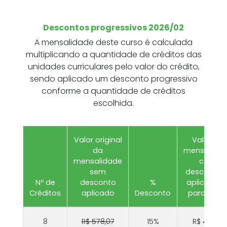
Descontos progressivos 2026/02
A mensalidade deste curso é calculada
multiplicando a quantidade de créditos das
unidades curriculares pelo valor do crédito,
sendo aplicado um desconto progressivo
conforme a quantidade de créditos
escolhida.
Valor original
Valor da
da
mensalida
mensalidade
com
sem
desconto j
Nº de
desconto
%
aplicado (
Créditos
aplicado
Desconto
parcelas)
8
R$ 578,07
15%
R$ 491,36