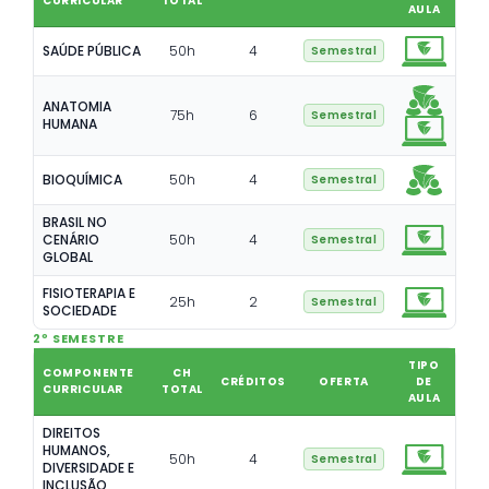
CURRICULAR
TOTAL
AULA
SAÚDE PÚBLICA
50
h
4
Semestral
ANATOMIA
75
h
6
Semestral
HUMANA
BIOQUÍMICA
50
h
4
Semestral
BRASIL NO
CENÁRIO
50
h
4
Semestral
GLOBAL
FISIOTERAPIA E
25
h
2
Semestral
SOCIEDADE
2º SEMESTRE
TIPO
COMPONENTE
CH
CRÉDITOS
OFERTA
DE
CURRICULAR
TOTAL
AULA
DIREITOS
HUMANOS,
50
h
4
Semestral
DIVERSIDADE E
INCLUSÃO