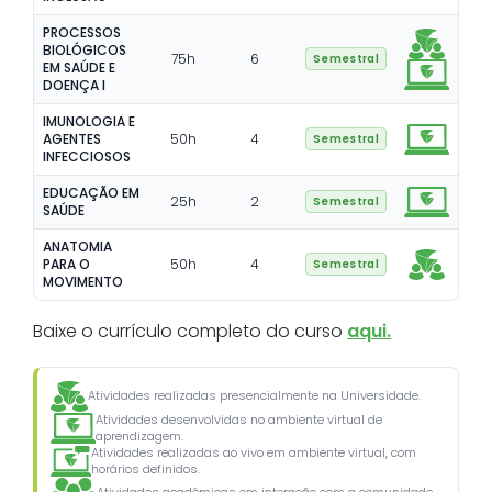
PROCESSOS
BIOLÓGICOS
75
h
6
Semestral
EM SAÚDE E
DOENÇA I
IMUNOLOGIA E
AGENTES
50
h
4
Semestral
INFECCIOSOS
EDUCAÇÃO EM
25
h
2
Semestral
SAÚDE
ANATOMIA
PARA O
50
h
4
Semestral
MOVIMENTO
Baixe o currículo completo do curso
aqui.
Atividades realizadas presencialmente na Universidade.
Atividades desenvolvidas no ambiente virtual de
aprendizagem.
Atividades realizadas ao vivo em ambiente virtual, com
horários definidos.